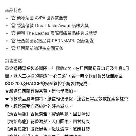
ATM付款
商品特色
🏆 榮獲法國 AVPA 世界茶金獎
運送方式
🏆 榮獲倫敦 Great Taste Award 品味大獎
全家取貨付款
🏆 榮獲 The Leafies 國際精緻茶品終身成就獎
每筆NT$100，滿NT$3,000(含以上)免運費
🏆 紐西蘭國家級品質 FERNMARK 銀蕨認證
🏆 紐西蘭前總理指定國宴茶
7-11取貨付款
每筆NT$100，滿NT$3,000(含以上)免運費
銷售重點
重金禮聘專業製茶團隊一年採收2次，在紐西蘭初春11月及仲夏1月
宅配
間。以人工採摘的鮮嫩“一心二葉”，第一時間送到食品級無塵室
每筆NT$100，滿NT$3,000(含以上)免運費
ISO2200及HACCP的安全管控系統製作完成。
離島
★嚴選紐西蘭有機茶葉，無化學添加。
每筆NT$150
★每款茶品風味獨特，紙盒輕便環保，適合日常品飲或探索多樣茶
香，輕鬆享受自然純粹的好茶滋味。
【清香烏龍】香氣淡雅、澄清明麗、回甘清甜
【精焙烏龍】花香濃郁、入口圓柔、回甘持久
【炭香烏龍】微微炭香、滋味濃厚、喉韻甘醇