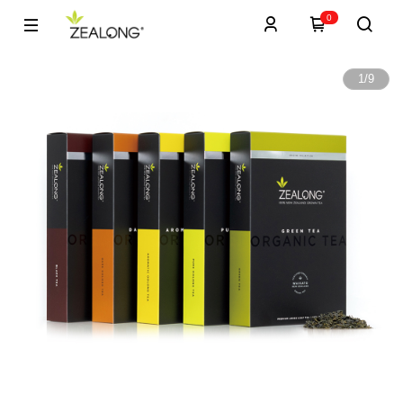
0
1
/
9