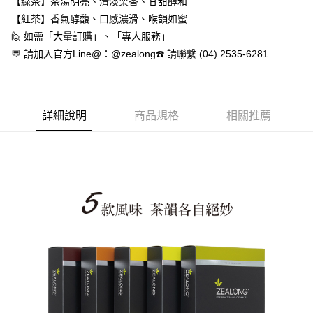
【綠茶】茶湯明亮、清淡栗香、甘甜醇和
【紅茶】香氣醇馥、口感濃滑、喉韻如蜜
🙋 如需「大量訂購」、「專人服務」
💬 請加入官方Line@：@zealong☎️ 請聯繫 (04) 2535-6281
詳細說明
商品規格
相關推薦