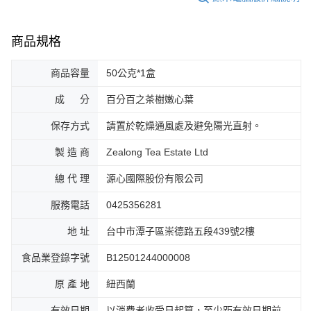
商品規格
商品容量
50公克*1盒
成 分
百分百之茶樹嫩心葉
保存方式
請置於乾燥通風處及避免陽光直射。
製 造 商
Zealong Tea Estate Ltd
總 代 理
源心國際股份有限公司
服務電話
0425356281
地 址
台中市潭子區崇德路五段439號2樓
食品業登錄字號
B12501244000008
原 產 地
紐西蘭
有效日期
以消費者收受日起算，至少距有效日期前