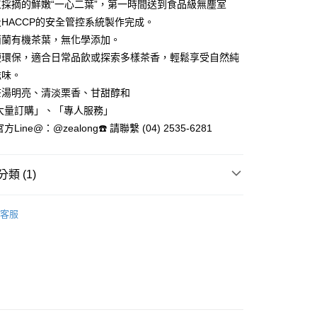
採摘的鮮嫩“一心二葉”，第一時間送到食品級無塵室
00，滿NT$3,000(含以上)免運費
00及HACCP的安全管控系統製作完成。
西蘭有機茶葉，無化學添加。
00，滿NT$3,000(含以上)免運費
便環保，適合日常品飲或探索多樣茶香，輕鬆享受自然純
滋味。
茶湯明亮、清淡栗香、甘甜醇和
50
「大量訂購」、「專人服務」
方Line@：@zealong☎️ 請聯繫 (04) 2535-6281
類 (1)
茶
客服