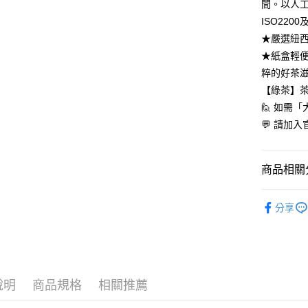
間。以人工
每筆NT$1
ISO22
宅配
★嚴選紐
每筆NT$1
★紙盒輕
粹的好茶
離島
【綠茶】
每筆NT$1
🙋 如需
💬 請加入官
商品相關分
茶款
綠
分享
說明
商品規格
相關推薦