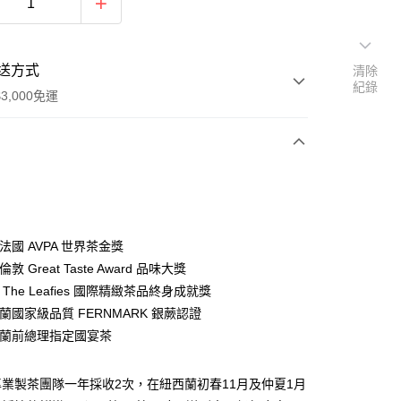
送方式
清除
紀錄
3,000免運
次付款
付款
獲法國 AVPA 世界茶金獎
倫敦 Great Taste Award 品味大獎
獲 The Leafies 國際精緻茶品終身成就獎
西蘭國家級品質 FERNMARK 銀蕨認證
付款
紐西蘭前總理指定國宴茶
00，滿NT$3,000(含以上)免運費
業製茶團隊一年採收2次，在紐西蘭初春11月及仲夏1月
付款