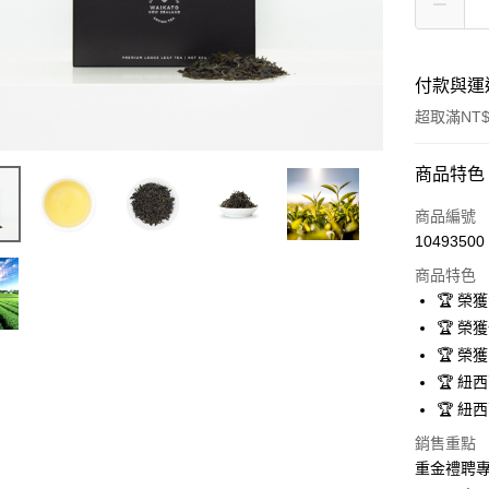
付款與運
超取滿NT$
付款方式
商品特色
信用卡一
商品編號
10493500
超商取貨
商品特色
ATM付款
🏆 榮
🏆 榮獲
🏆 榮
運送方式
🏆 紐
全家取貨
🏆 
每筆NT$1
銷售重點
重金禮聘專
7-11取貨