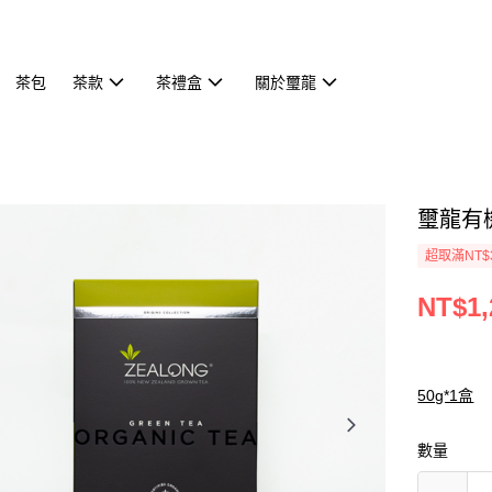
茶包
茶款
茶禮盒
關於璽龍
璽龍有機
超取滿NT$
NT$1,
50g*1盒
數量