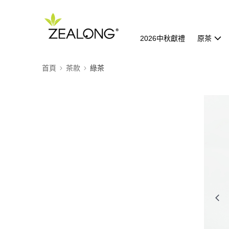
2026中秋獻禮
原茶
首頁
茶款
綠茶